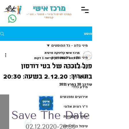
מרכז אישי
המרכז לטיפול מיני • פרטני • זוגי •
קבוצתי
פוסט
מיני בלוג - כל הפוסטים
מרכז אישי קליניקה פרטית
מיני בלוג - כל הפוסטים
29 בנוב׳ 2020
זמן קריאה 1 דקות
פנל לזכרה של בטי דודסון
קשיים פיזיים
בתאריך: 2.12.20 בשעה: 20:30
מיני טיפים
עודכן:
20 במרץ 2021
מידע כללי
אירועים ומפגשים
ד״ר רונית אלוני
אישי בתקשורת
טיפול בגלי הלם