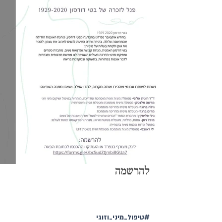
להרשמה 
#טיפול_מיני_וזוגי