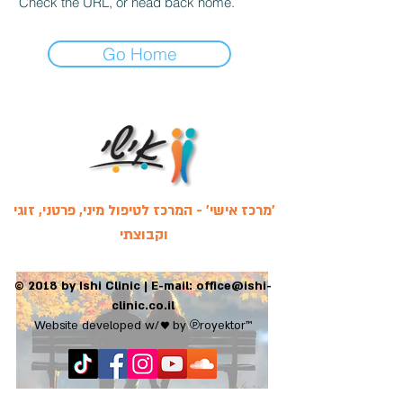
Check the URL, or head back home.
Go Home
'מרכז אישי' - המרכז לטיפול מיני, פרטני, זוגי
וקבוצתי
© 2018 by Ishi Clinic
| E-mail: office@ishi-
clinic.co.il
Website developed w/♥ by
℗
royektor
™