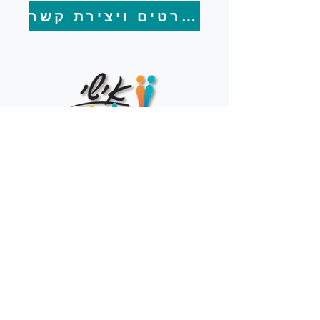
לחצו לפרטים ויצירת קשר
'מרכז אישי' - המרכז לטיפול מיני, פרטני, זוגי
וקבוצתי
© 2018 by Ishi Clinic
| E-mail: office@ishi-
clinic.co.il
Website developed w/♥ by
℗
royektor
™