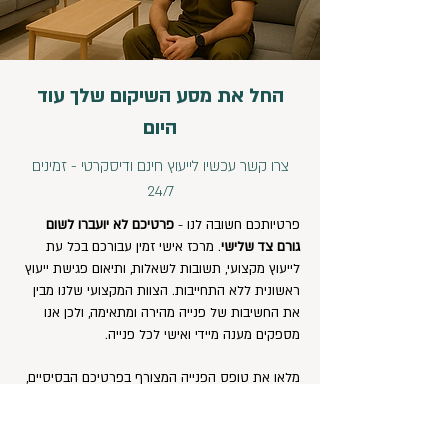
החל את מסע השיקום שלך עוד
היום
צרו קשר עכשיו לייעוץ חינם ודיסקרטי - זמינים
24/7
פרטיותכם חשובה לנו -
פרטיכם לא יועברו לשום
גורם צד שלישי
. מרכז אישי זמין עבורכם בכל עת
לייעוץ מקצועי, תשובות לשאלות, ותיאום פגישת ייעוץ
ראשונית ללא התחייבות. הצוות המקצועי שלנו מבין
את החשיבות של פנייה מהירה ומתאימה, ולכן אנו
מספקים מענה מיידי ואישי לכל פנייה.
מלאו את טופס הפנייה המצורף בפרטיכם הבסיסיים,
ונחזור אליכם תוך מספר שעות לתיאום פגישה או
למתן מידע נוסף. ניתן גם להתקשר ישירות למרכז או
לשלוח הודעת WhatsApp למספר הייעודי שלנו. אנו