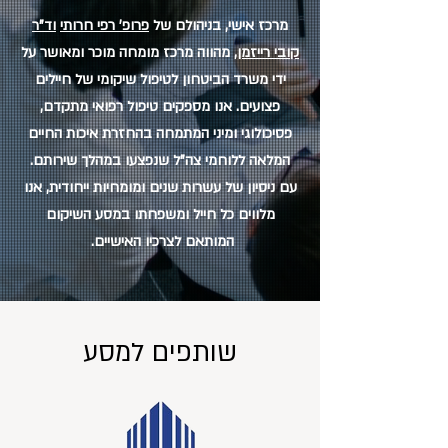
מרכז אישי, בניהולם של
פרופ' רפי חרותי
וד"ר
קובי רייזמן
,
מהווה מרכז מומחה מוכר ומאושר על
ידי משרד הביטחון לטיפול שיקומי של חיילים
פצועים. אנו מספקים טיפול רפואי מתקדם,
פסיכולוגי ומיני המתמחה בהחזרת איכות החיים
המלאה ללוחמי צה"ל שנפצעו במהלך שירותם.
עם ניסיון של עשרות שנים ומומחיות ייחודית, אנו
מלווים כל חייל ומשפחתו במסע השיקום
המותאם לצרכיו האישיים.
שותפים למסע