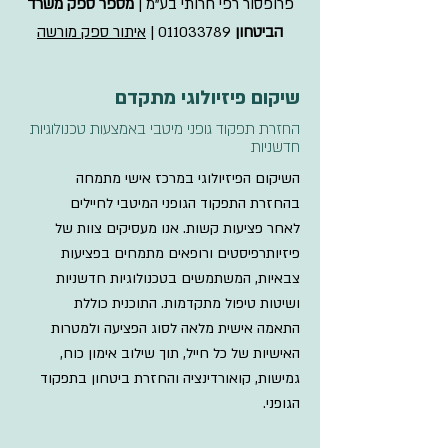
פרופסור רפי חרותי בע"מ |
מספר ספק משרד
הביטחון
011033789
|
איתור ספק מורשה
שיקום פיזיולוגי מתקדם
החזרת תפקוד גופני מיטבי באמצעות טכנולוגיות
חדשניות
השיקום הפיזיולוגי במרכז אישי מתמחה
בהחזרת התפקוד הגופני המיטבי לחיילים
לאחר פציעות קשות. אנו מעסיקים צוות של
פיזיותרפיסטים ורופאים מתמחים בפציעות
צבאיות, המשתמשים בטכנולוגיות חדשניות
ושיטות טיפול מתקדמות. התוכנית כוללת
התאמה אישית מלאה לסוג הפציעה ולמטרות
האישיות של כל חייל, תוך שילוב אימון כוח,
גמישות, קואורדינציה והחזרת ביטחון בתפקוד
הגופני.