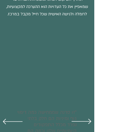
שמאפיין את כל העדויות הוא ההערכה למקצועיות,
לחמלה ולגישה האישית שכל חייל מקבל במרכז.
"זו סדנה שממחישה כמה דימוי
גוף ומיניות הם חלק בלתי
נפרד מכלל התפקודים
היומיומיים שלנו וכמה הם