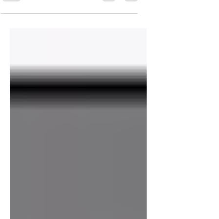
מתרחשת התופעה המכונה "זקפת בוקר", איך
זה שגם נשים חוות זקפה של הדגדגן, האם
אוננות מרובה יכולה להשפיע לרעה על
הזקפה, מתי אדם עלול לחוות הפרעות בזקפה,
ולמה בסופו של דבר, אתם ממש לא חייבים
זקפה כדי ליהנות | האזינו לפרק מספר 149
של "סקס אפיל", פודקאסט המיניות של ynet
בנושא - נופל וקם: כל מה שחשוב לדעת על
זקפה.