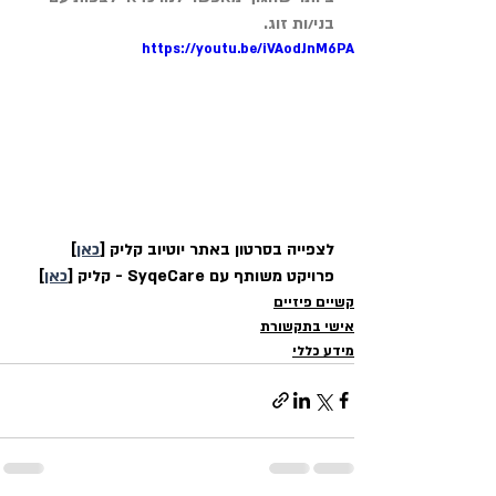
בני/ות זוג.
https://youtu.be/iVAodJnM6PA
לצפייה בסרטון באתר יוטיוב קליק [
כאן
]
פרויקט משותף עם SyqeCare - קליק [
כאן
]
קשיים פיזיים
אישי בתקשורת
מידע כללי