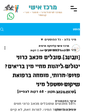
מרכז אישי
המרכז לטיפול מיני • פרטני • זוגי •
קבוצתי
פוסט
מיני בלוג - כל הפוסטים
מרכז אישי קליניקה פרטית
מיני בלוג - כל הפוסטים
27 בנוב׳ 2022
זמן קריאה 1 דקות
[וובינר] סובלים מכאב כרוני
קשיים פיזיים
יכולים ליהנות מחיי מין בריאים?
מיני טיפים
פרופ' חרותי, מומחה ברפואת
מידע כללי
שיקום ומטפל מיני
אירועים ומפגשים
[סרטון וובינר מקוון - 68 דקות לצפייה]
ד״ר רונית אלוני
אישי בתקשורת
58% מאנשים שסובלים מכאב כרוני חווים 
פגיעה בתפקוד המיני. למרות זאת, לא קיים 
טיפול בגלי הלם