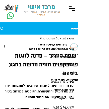
מרכז אישי
המרכז לטיפול מיני • פרטני • זוגי •
קבוצתי
פוסט
מיני בלוג - כל הפוסטים
מרכז אישי קליניקה פרטית
מיני בלוג - כל הפוסטים
18 בנוב׳ 2021
זמן קריאה 1 דקות
׳שפת המגע׳ - סדנה לזוגות
קשיים פיזיים
שמבקשים חוויה חדשה במגע
מיני טיפים
ביניהם
מידע כללי
עודכן:
22 בנוב׳ 2021
אירועים ומפגשים
סדנה חווייתית לזוגות שרוצים להתפתח יחד 
ד״ר רונית אלוני
בשפת המגע והתקשורת הגופנית במרחב בטוח 
וקשוב שמדגיש את הטוב והחיובי. 
אישי בתקשורת
טיפול בגלי הלם
׳שפת המגע׳ היא סדנה חווייתית לזוגות 