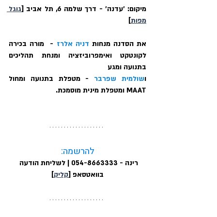
מיקום:
 ׳עדנה׳ - דרך שלמה 6, תל אביב [
גוגל 
מפות
]
את הסדנה מנחות 
דניה אלרז
 -  מורה בכירה 
לקונטקט ואימפרוביזציה ומנחת תהליכים 
בתנועה ומגע
ו
שולמית שפרבר
 - מטפלת בתנועה ומחול 
MAAT ומטפלת מינית מוסמכת.
להרשמה:
רינה - 054-8663333 | לשליחת הודעה 
בוואטסאפ [
קליק
]