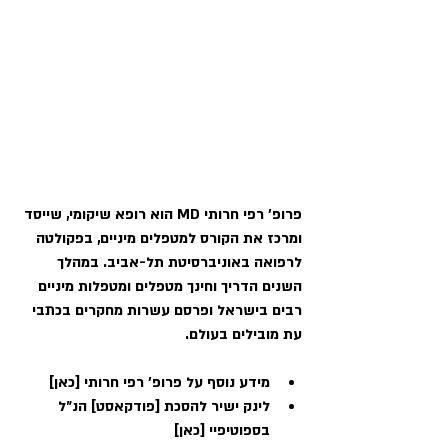
פרופ' רפי חרותי MD הוא רופא שיקומי, שייסד 
ומרכז את הקורס למטפלים מיניים, בפקולטה 
לרפואה באוניברסיטת תל-אביב. במהלך 
השנים הדריך וחינך מטפלים ומטפלות מיניים 
רבים בישראל ופרסם עשרות מחקרים בכתבי 
עת מובילים בעולם.
מידע נוסף על פרופ׳ רפי חרותי [
כאן
]
לינק ישיר להסכת [פודקאסט] הנ״ל 
בספוטיפיי [
כאן
]