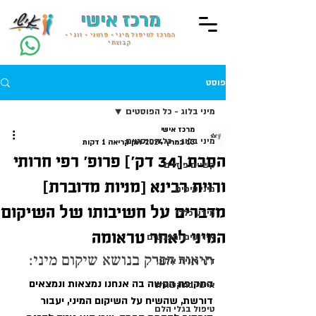
מרכז אישי
המרכז לטיפול מיני • פרטני • זוגי •
קבוצתי
פוסט
מיני בלוג - כל הפוסטים
מרכז אישי
מיני בלוג - כל הפוסטים
13 במרץ 2024
זמן קריאה 1 דקות
הסכת [34 דק׳] פרופ׳ רפי חרותי
קשיים פיזיים
ורוית רבינא [מניות מדוברת]
מיני טיפים
מדברים על חשיבותו של השיקום
מידע כללי
המיני לאחר טראומה
אירועים ומפגשים
תיאור הפרק בנושא שיקום מיני:
ד״ר רונית אלוני
התקופה הקשה בה אנחנו נמצאות ונמצאים 
אישי בתקשורת
דורשת, שהשיח על השיקום המיני, יעבור 
טיפול בגלי הלם