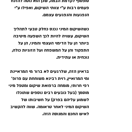
סופסוף לקדמת הבמה, שכן הוא נוטה להזנח 
פעמים רבות ע"י צוותי השיקום, ואפילו ע"י 
הנפגעות והנפגעים עצמם.
כשהשיקום המיני נכנס כחלק טבעי לתהליך 
השיקום, עשויה להיות לכך השפעה מיטיבה 
ביותר הן על הדימוי העצמי והמיני, הן על 
התפקוד והן על המשפחה ועל הזוגיות כולה, 
נוכחית או עתידית.
בראיון הזה, שלרגעים לא ברור מי המראיינת 
ומי המרואיין, רוית רבינא משוחחת עם פרופ' 
רפי חרותי, מומחה ברפואת שיקום ומטפל מיני 
מוסמך (בעל כובעים רבים נוספים שתוכלו 
לשמוע עליהם בפרק) על חשיבותו של 
השיקום המיני לאחר טראומה. שווה להקשיב 
לאיש החכם והמנוסה הזה.