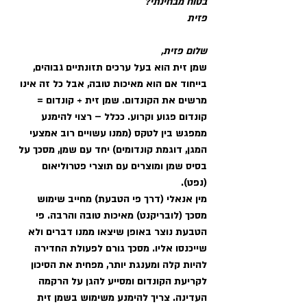
בטוח מבחינתי? 
פזית
שלום פזית,
שמן זית הוא בעל ערכים תזונתיים גבוהים, 
בייחוד אם הוא מאיכות טובה, אבל כל זה אינו 
מרשים את הקונדום. שמן זית + קונדום = 
קונדום פגוע וקרוע. ככלל – רצוי להימנע 
ממפגש בין לטקס (ממנו עשויים רוב אמצעי 
המגן, דוגמת קונדומים) יחד עם שמן, מסכך על 
בסיס שמן ומוצרים עם תוצרי פטרוליאום 
(נפט). 
מין אנאלי (דרך פי הטבעת) מחייב שימוש 
מסכך (לובריקנט) מאיכות טובה והרבה. פי 
הטבעת נוצר באופן שיצאו ממנו דברים ולא 
שייכנסו אליו. מסכך גורם לפעולת החדירה 
להיות קלה ומענגת יותר, מפחית את הסיכון 
לקריעת הקונדום ומסייע להגן על הרקמה 
העדינה. צריך להימנע משימוש בשמן זית 