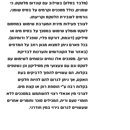
(מלבד בסלט) בשילוב עם קונדום מלטקס, כי 
שמנים, כולל מסככים וקרמים על בסיס שומני, 
גורמים לשבירת הלטקס וקריעתו. 
לצורך פעילות מינית המערבת שימוש במחסום 
לטקס מומלץ שימוש במסכך על בסיס מים או 
סיליקון (דוגמת, דורקס פליי, טופג'ל ודומיהם). 
בכל פארם ניתן למצוא מגוון רחב על המדפים 
(באזור של הקונדומים והערכות לבדיקת 
הריון). מסככים אלו נוחים ובטוחים לשימוש עם 
לטקס וגם עם צעצועי מין מסיליקון וכן נשטפים 
בקלות. הם עשויים להפוך לדביקים בעת 
האקט, אך ניתן לגרום להם להיות חלקים 
בקלות רבה ע"י הוספת רוק או קצת מים. 
לצרכי מין אנאלי רצוי להשתמש במסככים ללא 
חומרי טעם וריח, המכילים סוכר וחומרים אחרים 
שעשויים לגרום גירוי במין חודרני. 