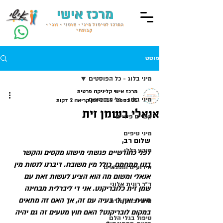
מרכז אישי
המרכז לטיפול מיני • פרטני • זוגי •
קבוצתי
פוסט
מיני בלוג - כל הפוסטים
מרכז אישי קליניקה פרטית
מיני בלוג - כל הפוסטים
21 בספט׳ 2019
זמן קריאה 2 דקות
אנאלי בשמן זית
קשיים פיזיים
מיני טיפים
שלום רב,
מידע כללי
לפני כחודשיים פגשתי מישהו מקסים והקשר 
בננו מתחמם, כולל מין משובח. דיברנו לנסות מין 
אירועים ומפגשים
אנאלי ומשום מה הוא הציע לעשות זאת עם 
ד״ר רונית אלוני
שמן זית כלובריקנט. אני די ליברלית מבחינה 
מינית ואין לי בעיה עם זה, אך האם זה מתאים 
אישי בתקשורת
במקום לובריקנט? האם חוץ מטעים זה גם יהיה 
טיפול בגלי הלם