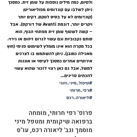
ולסיום, כמה מילים נוספות על שמן זית. כמסכך 
ניתן לשלבו עם קונדומים מפוליאוריטן 
(קונדומים לא על בסיס לטקס, דקים יותר 
ויקרים יותר, דוגמת Avanti של דורקס). אבל 
– קשה לשטוף שמן זית מפתחי הגוף, הוא 
סותם נקבוביות וגם עשוי לגרום זיהום או גירוי. 
בכל מקרה הוא אינו מומלץ לשימוש פנימי (חוץ 
מאכילה כמובן). ניתן להשתמש בו לצרכים 
אירוטיים אחרים כמסכך לעיסוי או אוננות 
למשל, אבל גם כאן רצוי לזכור שהוא עשוי 
להכתים סדינים...
#טיפול_מיני_וזוגי
#רפי_חרותי
#ליאורה_רכס
פרופ' רפי חרותי, מומחה 
ברפואה שיקומית ומטפל מיני 
מוסמך וגב' ליאורה רכס, עו"ס 