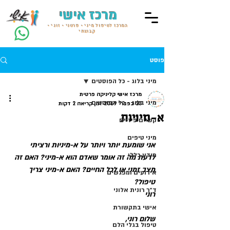
מרכז אישי
המרכז לטיפול מיני • פרטני • זוגי •
קבוצתי
פוסט
מיני בלוג - כל הפוסטים
מרכז אישי קליניקה פרטית
מיני בלוג - כל הפוסטים
23 בפבר׳ 2019
זמן קריאה 2 דקות
א-מיניות
קשיים פיזיים
מיני טיפים
אני שומעת יותר ויותר על א-מיניות ורציתי 
מידע כללי
לדעת מה זה אומר שאדם הוא א-מיני? האם זה 
מצב זמני או לכל החיים? האם א-מיני צריך 
אירועים ומפגשים
טיפול?
ד״ר רונית אלוני
רוני
אישי בתקשורת
שלום רוני,
טיפול בגלי הלם