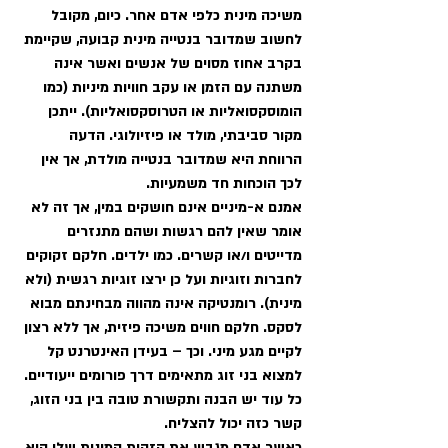
משיכה מינית כלפי אדם אחר. כיום, מקובל 
לחשוב שמדובר בנטייה מינית קבועה, שקיימת 
בקרב אחוז מסוים של אנשים ואשר אינה 
משתנה עם הזמן או עקב חוויות מיניות (כמו 
הומוסקסואליות או הטרוסקסואליות). ייתכן 
מקור סביבתי, מולד או פיזיולוגי. הדעה 
הרווחת היא שמדובר בנטייה מולדת, אך אין 
לכך הוכחות חד משמעיות.
אמנם א-מיניים אינם חושקים במין, אך זה לא 
אומר שאין להם רגשות ושהם מתנזרים 
מדייטים ו/או קשרים. כמו ילדים. חלקם זקוקים 
לחברות וזוגיות ועל כן ירצו זוגיות רגשית (ולא 
מינית). רומנטיקה אינה מהווה מבחינתם מבוא 
לסקס. חלקם חווים משיכה פיזית, אך ללא רצון 
לקיים מגע מיני. וכך – בעידן האינטרנט קל 
למצוא בני זוג מתאימים דרך פורומים ייעודיים. 
כל עוד יש הבנה ותקשורת טובה בין בני הזוג, 
קשר כזה יכול להצליח.
כאשר אדם מגבש את הזהות המינית שלו היא 