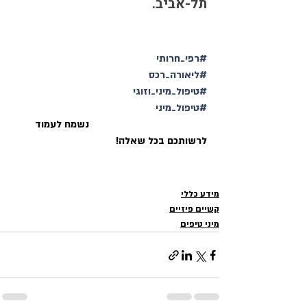
תל-אביב.
#רפי_חרותי
#ליאורה_רכס
#טיפול_מיני_וזוגי
#טיפול_מיני
                                           נשמח לעמוד 
לרשותכם בכל שאלה!
מידע כללי
קשיים פיזיים
מיני טיפים