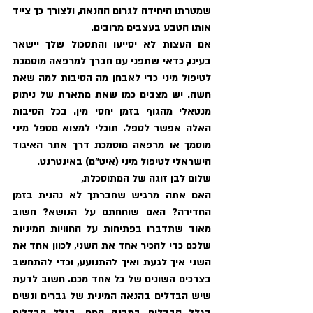
שמטרתו היחידה לגרום ההנאה, ולצורך כך צייד 
אותו הטבע בעצבים מרובים. 
אם העצות לא יסייעו והתסכול שלך יישאר 
בעינו, כדאי שתפני עם חברך למרפאה מוסמכת 
לטיפול מיני כדי לאבחן מה הסיבות למה שאת 
חשה. יש מצבים כמו שאת מתארת של ניתוק 
מנטאלי מהגוף בזמן יחסי מין. בכל הסיבות 
האלה אפשר לטפל. תוכלי למצוא מטפל מיני 
מוסמך או מרפאה מוסמכת דרך אתר האיגוד 
הישראלי לטיפול מיני (איט"ם) באינטרנט.
שלום לבן זוגה של המתוסכלת,
האם אתה מרגיש שחברתך לא נהנית בזמן 
החדירה? האם שוחחתם על הנושא? חשוב 
מאוד שתדברו בפתיחות על החוויות המיניות 
שלכם כדי להכיר אחד את השני, לכוון אחד את 
השני איך לגעת ואיך להתנועע, וכדי להתחשב 
בצרכים השונים של כל אחד מכם. חשוב לדעת 
שיש הבדלים בהנאה המינית של גברים ונשים 
בגלל הבדלים במבנה המח, בגלל הבדלים 