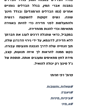
במבנה אברי המין, בגלל הבדלים גופניים 
אחרים (כמו הבדלים הורמונלים) ובגלל חינוך 
שונה. נשים זקוקות להשקעה רגשית 
ולהתעלסות לפני חדירה כדי להיות באווירה 
מתאימה וכדי להנות מהחדירה. 
במקביל, כדאי שתגלה דרכים לענג את חברתך 
ללא חדירה, לדוגמא, על ידי גירוי הדגדגן שלה, 
תוך הנחייה שלה לדרך הנכונה והנעימה עבורה. 
בקש ממנה להראות לך איזה תנועות, קצב, 
מידת לחץ מתאימים ומענגים אותה. תוספת של 
ג'ל סיכוך רק יכולה להואיל. 
פרופ' רפי חרותי
#שאלות_ותשובות
#ויאגרה
#ציפיות_מיניות
#א_מיני