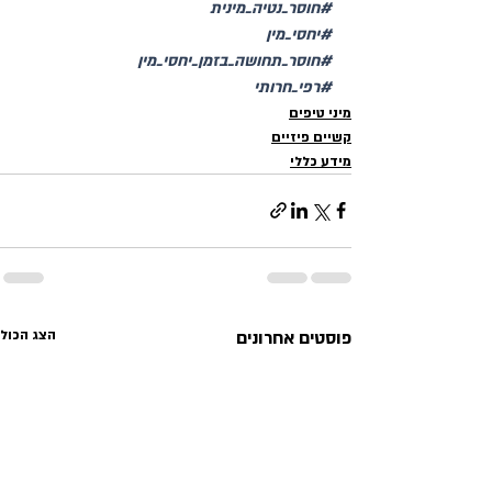
#חוסר_נטיה_מינית
#יחסי_מין
#חוסר_תחושה_בזמן_יחסי_מין
#רפי_חרותי
מיני טיפים
קשיים פיזיים
מידע כללי
פוסטים אחרונים
הצג הכול