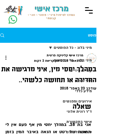
מרכז אישי
המרכז לטיפול מיני • פרטני • זוגי •
קבוצתי
פוסט
מיני בלוג - כל הפוסטים
מרכז אישי קליניקה פרטית
מיני בלוג - כל הפוסטים
15 באפר׳ 2018
זמן קריאה 2 דקות
במהלך יחסי מין, איני מרגישה את
קשיים פיזיים
החדירה או תחושה כלשהי..
מיני טיפים
עודכן:
23 באפר׳ 2018
מידע כללי
אירועים ומפגשים
שאלה
ד״ר רונית אלוני
אישי בתקשורת
אני בת 28. במהלך יחסי מין אף פעם אין לי 
תחושה של רטט או הנאה באיבר המין בזמן 
טיפול בגלי הלם