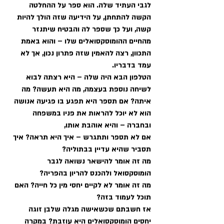
לגבי העתיד שלה. הוא ספר על ההחלטה 
הקשה להתחתן, על הידיעה שזה הולך להיות 
קשה, ועל כך שספר לה והבטיח שיתנזר 
מהחיים ההומוסקסואלים שלו – והוא באמת 
התכוון, רצה להאמין שזה פתרון נכון, אך לא 
עמד בדבריו. 
הטלפון הבא היה שלה – היא רצתה לבוא 
לשיחה נוספת בעצמה, מה היא תעשה? מה 
איתה? אם תספר היא תפגע בו פגיעה אנושה 
הוא לא יוכל להראות את פניו במשפחה 
ובחברה – והיא אוהבת אותו,
אם לא תספר ותתגרש – איך היא תראה? איך 
תסביר שהיא עדיין בבתוליה?
מה זה אומר להישאר נשואה לגבר 
הומוסקסואל ולהכנס להריון בהפריה?
מה זה אומר לא לקיים יחסי מין כל חייה? האם 
תוכל לעמוד בזה?
אז חשבתם שכשאישה מגלה שלבן זוגה 
יחסים הומוסקסואלים היא עוזבת? במקרה 