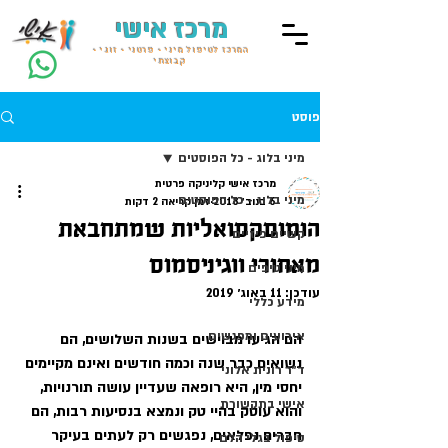
מרכז אישי
המרכז לטיפול מיני • פרטני • זוגי •
קבוצתי
פוסט
מיני בלוג - כל הפוסטים
מרכז אישי קליניקה פרטית
מיני בלוג - כל הפוסטים
6 בנוב׳ 2018
זמן קריאה 2 דקות
הומוסקסואליות שמתחבאת
קשיים פיזיים
מאחורי ווגיניסמוס
מיני טיפים
עודכן:
11 באוג׳ 2019
מידע כללי
אירועים ומפגשים
הם הגיעו מבוישים בשנות השלושים, הם 
נשואים כבר שנה וכמה חודשים ואינם מקיימים 
ד״ר רונית אלוני
יחסי מין, היא רופאה שעדיין עושה תורנויות, 
אישי בתקשורת
והוא עוסק בהיי טק ונמצא בנסיעות רבות, הם 
חברים נפלאים, נפגשים רק לעתים בעיקר 
טיפול בגלי הלם