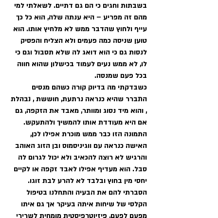
בשבתות וחגים כי הם גם דתיים. לשאלתי למי 
מהם זה מפריע – היא ענתה שלה, הוא כל כך 
עייף ולחוץ שהדבר ממש לא מלחיץ אותו. הוא 
טוען שניסה כמה פעמים ולא הצליח והפסיק 
לנסות גם כי הוא דואג לה שלא תסבול וגם כי 
לו, לא ממש נעים לעמוד בכישלון שהוא חווה 
בכל פעם שמנסה. 
כשבדקתי מה בדיוק קורה כשהם מנסים 
התברר שהיא כנראה נרתעת, חוששת , נבהלת 
, והוא מיד נסוג ומוותר, מאבד את הזקפה, גם 
אם היא מעודדת אותו להמשיך ולהתעקש.
התמונה הזו כבר ממש מוכרת אפילו לכן, 
האישה כנראה עם ווגיניסמוס ובן הזוג האוהב 
והרגיש לא רוצה להכאיב ולא יכול לגרום לה 
סבל. הוא מעדיף אפילו לאבד זקפה או לקיים 
יחסי מין בחוץ ובלבד לא להרע לבת זוגו. 
הסברתי להם את הבעיה והתחלנו בטיפול 
הקלסי של שיחות איתה בעיקר אך גם איתו 
מפעם לפעם, פיזיוטרפיסטית מומחית לשרירי 