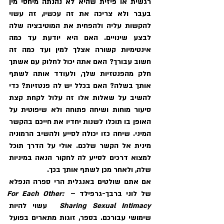
רגשית או פיזית שהיא לא נהנתה מיחסי מין 
בעבר ולא צריכה את זה עכשיו, זה עשוי 
להקשות עליה ולהפחית את המוטיבציה שלה 
לבצע שינויים. האם היא יודעת עד כמה 
אינטימיות קשורה אצלך למין ועד כמה זה 
חשוב עבורך? האם אתה יכול לחלוק עם אשתך 
חלק מהפנטזיות שלך, ולעודד אותה לשתף 
אותך בשלה? האם בכלל יש לה פנטזיות? כדי 
להשיב על שאלות אלו זה עלול לקחת קצת 
סיעור מוחות ושיחה פתוחה ולא שיפוטית על 
האופן בו תוכלו לשנות יחדיו את חייכם בהקשר 
המיני. שיחה כזו יכולה לסייע ולהשיב הרמוניה 
מינית אל הקשר שלכם. אולי על הדרך תוכל 
למצוא דרכים לסייע לה לחקור הנאה במיניות 
שלה, ולאחר מכן לשתף אותך בכך.
אם אתם שולטים באנגלית הרי ספרה הנפלא 
של לוני ברבך-גרפילד – 
For Each Other: 
Sharing Sexual Intimacy
  עשוי להיות 
שימושי עבורכם. בספר, זוגות מתארים בפועל 