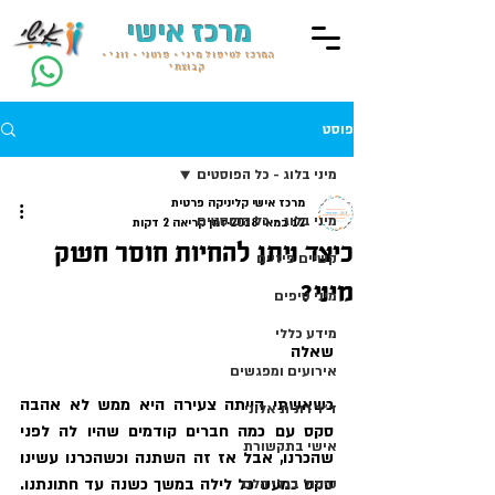
מרכז אישי
המרכז לטיפול מיני • פרטני • זוגי •
קבוצתי
פוסט
מיני בלוג - כל הפוסטים
מרכז אישי קליניקה פרטית
מיני בלוג - כל הפוסטים
12 במאי 2018
זמן קריאה 2 דקות
כיצד ניתן להחיות חוסר חשק
קשיים פיזיים
מיני?
מיני טיפים
מידע כללי
שאלה
אירועים ומפגשים
כשאשתי הייתה צעירה היא ממש לא אהבה 
ד״ר רונית אלוני
סקס עם כמה חברים קודמים שהיו לה לפני 
אישי בתקשורת
שהכרנו, אבל אז זה השתנה וכשהכרנו עשינו 
סקס כמעט כל לילה במשך כשנה עד חתונתנו. 
טיפול בגלי הלם