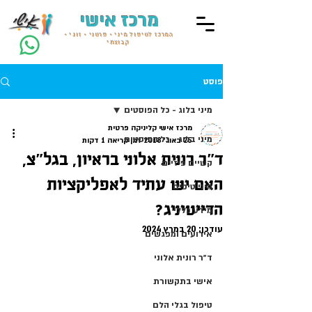
מרכז אישי
המרכז לטיפול מיני • פרטני • זוגי •
קבוצתי
פוסט
מיני בלוג - כל הפוסטים
מרכז אישי קליניקה פרטית
מיני בלוג - כל הפוסטים
25 באוג׳ 2018
זמן קריאה 1 דקות
ד"ר רונית אלוני בראיון, בגל"צ,
קשיים פיזיים
האם יש עתיד לאפליקציות
מיני טיפים
הדייטיניג?
מידע כללי
עודכן:
20 במרץ 2024
אירועים ומפגשים
ד״ר רונית אלוני
אישי בתקשורת
טיפול בגלי הלם