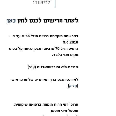
לרישום: 
לאתר הרישום לכנס לחץ 
כאן
בהרשמה מוקדמת כרטיס מוזל 55 ₪ עד ה  - 
3.6.2018
כרטיס רגיל 70 ₪ ביום הכנס, כניסה על בסיס 
מקום פנוי בלבד.
אגודת cfs ופיברומיאלגיה (ע"ר)
לאיוונט הכנס בדף האוהדים של מרכז אישי 
[
קליק
]
פרופ' רפי חרות מומחה ברפואה שיקומית 
ומטפל מיני מוסמך 