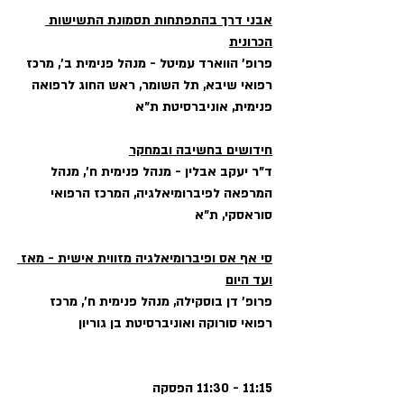
אבני דרך בהתפתחות תסמונת התשישות 
הכרונית
פרופ' הווארד עמיטל - מנהל פנימית ב', מרכז 
רפואי שיבא, תל השומר, ראש החוג לרפואה 
פנימית, אוניברסיטת ת"א
חידושים בחשיבה ובמחקר
ד"ר יעקב אבלין - מנהל פנימית ח', מנהל 
המרפאה לפיברומיאלגיה, המרכז הרפואי 
סוראסקי, ת"א
סי אף אס ופיברומיאלגיה מזווית אישית - מאז 
ועד היום
פרופ' דן בוסקילה, מנהל פנימית ח', מרכז 
רפואי סורוקה ואוניברסיטת בן גוריון
11:15 - 11:30 הפסקה