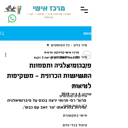
מרכז אישי
המרכז לטיפול מיני • פרטני • זוגי •
קבוצתי
פוסט
מיני בלוג - כל הפוסטים
מרכז אישי קליניקה פרטית
מיני בלוג - כל הפוסטים
28 במאי 2018
זמן קריאה 2 דקות
פיברומיאלגיה ותסמונת
קשיים פיזיים
התשישות הכרונית - משקיפות
מיני טיפים
לנראות
מידע כללי
עודכן:
6 ביוני 2018
אירועים ומפגשים
פרופ' רפי חרותי ירצה בכנס על פיברומיאלגיה 
ד״ר רונית אלוני
ומיניות בהרצאתו 'וגר זאב עם כבש'.
אישי בתקשורת
טיפול בגלי הלם