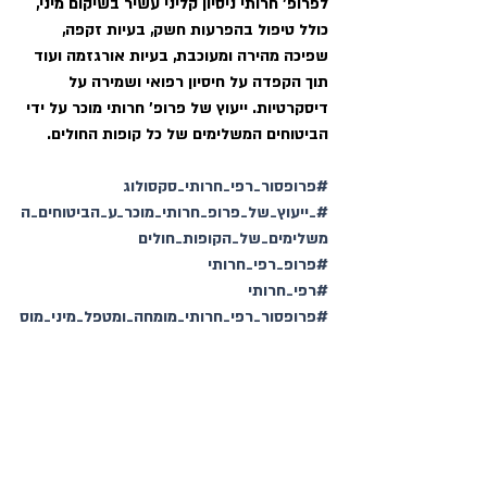
לפרופ' חרותי ניסיון קליני עשיר בשיקום מיני, 
כולל טיפול בהפרעות חשק, בעיות זקפה, 
שפיכה מהירה ומעוכבת, בעיות אורגזמה ועוד 
תוך הקפדה על חיסיון רפואי ושמירה על 
דיסקרטיות. ייעוץ של פרופ' חרותי מוכר על ידי 
הביטוחים המשלימים של כל קופות החולים. 
#פרופסור_רפי_חרותי_סקסולוג
#_ייעוץ_של_פרופ_חרותי_מוכר_ע_הביטוחים_ה
משלימים_של_הקופות_חולים
#פרופ_רפי_חרותי
#רפי_חרותי
#פרופסור_רפי_חרותי_מומחה_ומטפל_מיני_מוס
מך
#מטפל_בהפרעות_חשק_בעיות_זקפה_שפיכה
_מהירה_בעיות_אורגזמה
אירועים ומפגשים
קשיים פיזיים