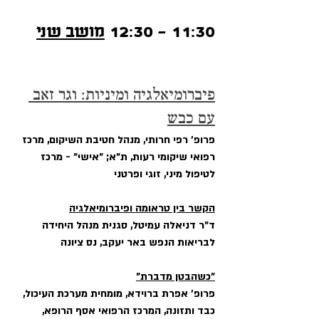
11:30 - 12:30 
מושב שני
פיברומיאלגיה ומיניות: וגר זאב 
עם כבש
פרופ' רפי חרותי, מנהל חטיבת השיקום, מרכז 
רפואי שיקומי רעות, ת"א; "אישי" - מרכז 
לטיפול מיני, זוגי ופרטני
הקשר בין טראומה ופיברומיאלגיה
ד"ר דניאלה עמיטל, סגנית מנהל היחידה 
לבריאות הנפש באר יעקב, נס ציונה
"כשהבטן מדברת"
פרופ' אפרת ברוידא, מומחית מערכת העיכול, 
כבד ותזונה, המרכז הרפואי אסף הרופא, 