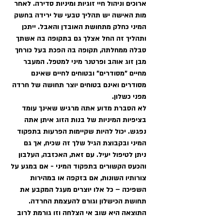
ארוכים וניהול חיי זוגיות ומיניות סדירה. לאחר 
מות האישה יש תהליך טבעי של ירידה בחשק 
המיני כחלק מתחושת האובדן והאבל. ייתכן 
ותהליך זה החל אצלך גם בתקופה בה אשתך 
סבלה ממחלתה, תקופה בה הפכת בעל כורחך 
מבן זוג אוהב ופרטנר מיני למטפל. המעבר 
מחיים "מסודרים" ובטוחים לחיים שאינם 
מסודרים ואינם בטוחים יוצר תחושה של חרדה 
מפני כשלון. 
לא הסברת מדוע אתה מרגיש שאינך עומד 
בציפיות המיניות של בנות הזוג איתן אתה 
נפגש. יכול להיות שקיימות הפרעות בתפקוד 
המיני ובקבוצת הגיל שלך זה שכיח, אך גם 
ניתן לטיפול יעיל. עם זאת, האכזבה, העלבון 
והכעס הקשורים בתפקוד המיני - אם במגע על 
צורותיו השונות, אם בזקפה או במהירות 
השפיכה – כל אלו יוצרים מעגל המקבע את 
תחושת הכישלון וגורם להעצמת החרדה. 
התוצאה היא שוב אי הצלחה וזו גורמת לרוב 