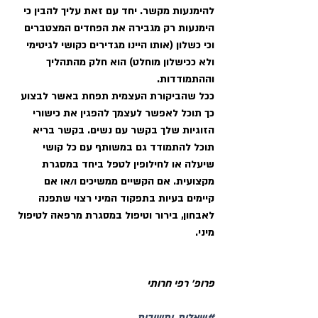
להימנעות מקשר. יחד עם זאת עליך להבין כי 
הימנעות רק מגבירה את הפחדים המצטברים 
וכי כשלון (אותו היינו מגדירים כקושי לגיטימי 
ולא ככישלון מוחלט) הוא חלק מהתהליך 
וההתמודדות. 
ככל שהביקורת העצמית תפחת באשר לבצוע 
כך תוכל לאפשר לעצמך להפגין את כישורי 
הזוגיות שלך בקשר עם נשים. בקשר בריא 
תוכל להתמודד גם במשותף עם כל קושי 
שיעלה או לחילופין לטפל ביחד במסגרת 
מקצועית. אם הקשיים ממשיכים ו/או אם 
קיימים בעיות בתפקוד המיני רצוי שתפנה 
לאבחון, בירור וטיפול במסגרת מרפאה לטיפול 
מיני. 
פרופ' רפי חרותי
#שאלות_ותשובות