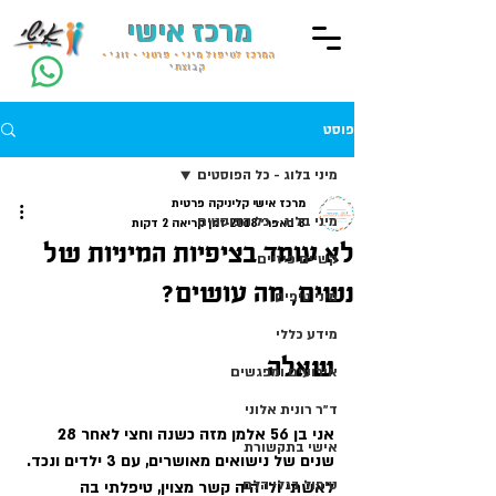
מרכז אישי
המרכז לטיפול מיני • פרטני • זוגי •
קבוצתי
פוסט
מיני בלוג - כל הפוסטים
מרכז אישי קליניקה פרטית
מיני בלוג - כל הפוסטים
8 באפר׳ 2018
זמן קריאה 2 דקות
לא עומד בציפיות המיניות של
קשיים פיזיים
נשים, מה עושים?
מיני טיפים
מידע כללי
שאלה
אירועים ומפגשים
ד״ר רונית אלוני
אני בן 56 אלמן מזה כשנה וחצי לאחר 28 
אישי בתקשורת
שנים של נישואים מאושרים, עם 3 ילדים ונכד. 
טיפול בגלי הלם
לאשתי ולי היה קשר מצוין, טיפלתי בה 