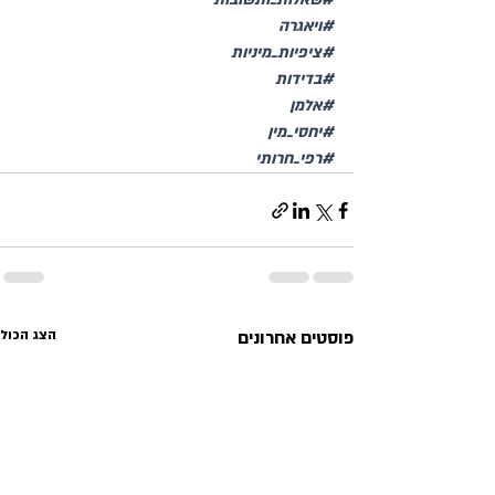
#ויאגרה
#ציפיות_מיניות
#בדידות
#אלמן
#יחסי_מין
#רפי_חרותי
פוסטים אחרונים
הצג הכול