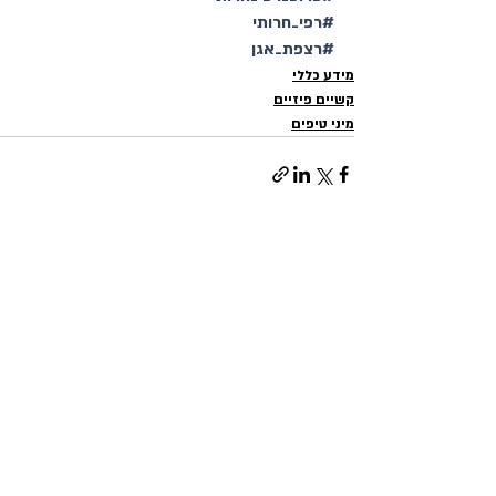
#רפי_חרותי
#רצפת_אגן
מידע כללי
קשיים פיזיים
מיני טיפים
פוסטים אחרונים
הצג הכול