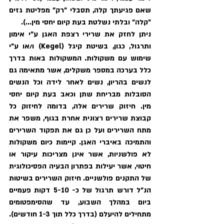
שאם פגיעתך קלה, תסבלי "רק" מפליטת גזים 
"קלה" ובלתי נשלטת בעת קיום יחסי מין...). 
ניתן לחזק את שרירי רצפת האגן ע"י אימון 
ותרגול, כגון, בשיטת קיגל (Kegel) ו/או ע"י 
שימוש עם משקולות. המשקולות באות בדרך 
כלל בערכה במספר משקלים, אשר מתאימה גם 
לנשים בהריון, נשים לאחר לידה וכל הנשים 
הסובלות מבריחת שתן וכאב בעת קיום יחסי 
מין. חיזוק שרירים אלה, בדומה לחיזוק כל 
קבוצת שרירים רצונית אחרת בגוף, משפר את 
מתח השרירים ועל כן גם את תפקוד השרירים 
והתמיכה באיברי האגן. קיימות כיום משקולות 
לא פולשניות, אשר אינן מצריכות עיקור או 
חיטוי, אשר יעילות בפתרון הבעיה הפסיכולוגית 
של התקנים פולשניים. חיזוק השרירים בשיטות 
הנ"ל דורש תרגול של כ- 5-10 דקות פעמיים 
ביום במהלך השבוע, עד שהסימפטומים 
מתחילים להיעלם (בדרך כלל תוך 1-3 חודשים). 