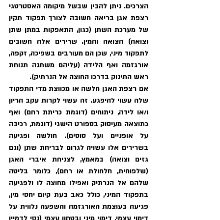
הצרכים. ניתן להבין שבשל מיקומה האסטרטגי 
רצפת אגן בריאה חשובה לצורך תפקוד תקין 
של מערכת השתן (כגון, התאפקות במתן שתן 
וצואה) הצואה והמין. שרירים אלה חשובים 
לתפקוד מיני, שכן הם מעורבים בשפיכה, זקפה, 
אורגזמה ואף הלידה (עליהם משתנה תנוחת 
ראש התינוק בדרכו החוצה אל הנרתיק).
אם רצפת האגן חלשה או מכווצת מדי התפקוד 
שלה עשוי להיפגע. זה עשוי לקרות עקב הריון 
ו/או לידה, ניתוחים (דוגמת כריתת רחם) ואף 
כתוצאה מעיסוק בספורט הישגי (דוגמת, רכיבה 
על אופניים ועל סוסים). חולשה ופגיעה 
בשרירים אלו עשויה לגרום לבריחת שתן (וגם 
גזים וצואה) במאמץ, לצניחת איברי האגן 
(שלפוחית, חלחולת או רחם), כלומר בליטה 
שלהם אל הנרתיק ואפילו מחוצה לו ולפגיעה 
בתפקוד המיני, כולל כאב בעת קיום יחסי מין, 
פגיעה בעוצמת האורגזמה והשפעה נלווית על 
דימוי עצמי, דימוי מיני ובטחון עצמי (נסי לדמיין 