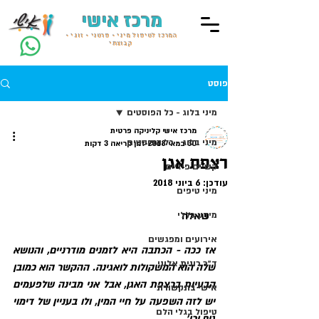
מרכז אישי
המרכז לטיפול מיני • פרטני • זוגי •
קבוצתי
פוסט
מיני בלוג - כל הפוסטים
מרכז אישי קליניקה פרטית
מיני בלוג - כל הפוסטים
30 במאי 2018
זמן קריאה 3 דקות
רצפת אגן
קשיים פיזיים
עודכן:
6 ביוני 2018
מיני טיפים
  שאלה
מידע כללי
אירועים ומפגשים
אז ככה - הכתבה היא לזמנים מודרניים, והנושא 
ד״ר רונית אלוני
שלה הוא המשקולות לואגינה. ההקשר הוא כמובן 
הבעיות ברצפת האגן, אבל אני מבינה שלפעמים 
אישי בתקשורת
יש לזה השפעה על חיי המין, ולו בעניין של דימוי 
טיפול בגלי הלם
גוף וכו'.