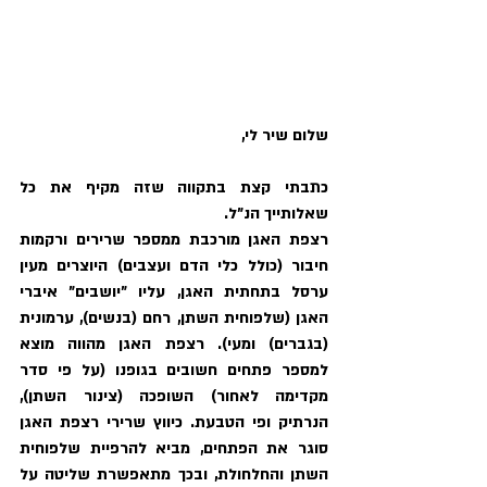
שלום שיר לי,
כתבתי קצת בתקווה שזה מקיף את כל 
שאלותייך הנ"ל.
רצפת האגן מורכבת ממספר שרירים ורקמות 
חיבור (כולל כלי הדם ועצבים) היוצרים מעין 
ערסל בתחתית האגן, עליו "יושבים" איברי 
האגן (שלפוחית השתן, רחם (בנשים), ערמונית 
(בגברים) ומעי). רצפת האגן מהווה מוצא 
למספר פתחים חשובים בגופנו (על פי סדר 
מקדימה לאחור) השופכה (צינור השתן), 
הנרתיק ופי הטבעת. כיווץ שרירי רצפת האגן 
סוגר את הפתחים, מביא להרפיית שלפוחית 
השתן והחלחולת, ובכך מתאפשרת שליטה על 