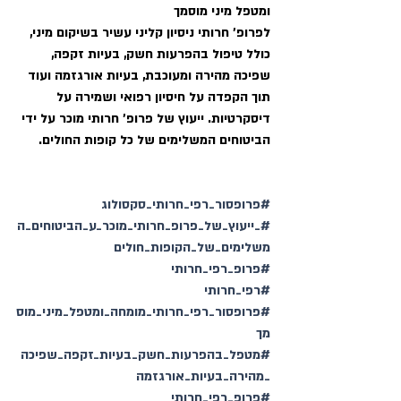
ומטפל מיני מוסמך 
לפרופ' חרותי ניסיון קליני עשיר בשיקום מיני, 
כולל טיפול בהפרעות חשק, בעיות זקפה, 
שפיכה מהירה ומעוכבת, בעיות אורגזמה ועוד 
תוך הקפדה על חיסיון רפואי ושמירה על 
דיסקרטיות. ייעוץ של פרופ' חרותי מוכר על ידי 
הביטוחים המשלימים של כל קופות החולים. 
#פרופסור_רפי_חרותי_סקסולוג
#_ייעוץ_של_פרופ_חרותי_מוכר_ע_הביטוחים_ה
משלימים_של_הקופות_חולים
#פרופ_רפי_חרותי
#רפי_חרותי
#פרופסור_רפי_חרותי_מומחה_ומטפל_מיני_מוס
מך
#מטפל_בהפרעות_חשק_בעיות_זקפה_שפיכה
_מהירה_בעיות_אורגזמה
#פרופ_רפי_חרותי