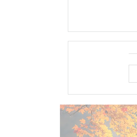
זמן לדבר בפתיחות על שיקום
״טיפול מיני הוא לא מותרות״ |
י חרותי - ׳גלובס׳ 04.22