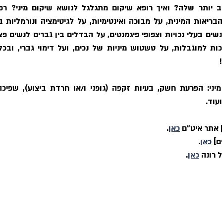
 
עוד.
| אתר איט"ם 
כאן
.
] 
כאן
.
 רונה 
כאן
.