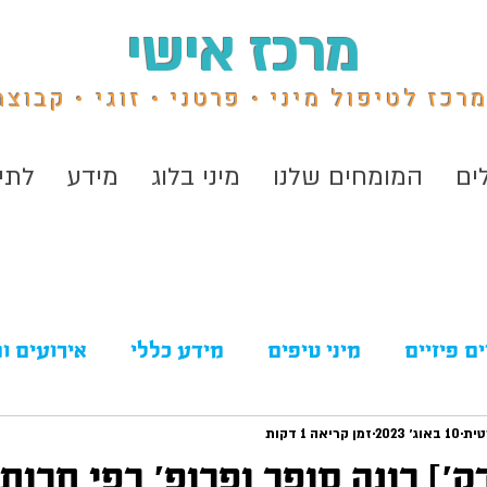
מרכז אישי
רכז לטיפול מיני • פרטני • זוגי • קבוצת
ים
המומחים שלנו
מיני בלוג
מידע
לתי
ם פיזיים
מיני טיפים
מידע כללי
אירועים ו
טית
10 באוג׳ 2023
תקשורת
זמן קריאה 1 דקות
טיפול בגלי הלם
כת [47 דק׳] רונה סופר ופרופ׳ רפי חר