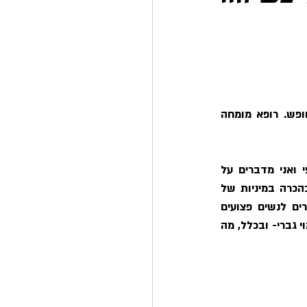
והיום שיחה שלי ושל רפי היקר, פרופ' חרותי בשבילכם, שכשמו כן הוא- דוקטור לענייני חופש. רופא מומחה 
מהי מיניות בהקשר הרחב יותר שלה? ואיך רופא שיקום מתגלגל לנושא שיקום מיני? רפי ואני מדברים על 
חשיבותה והזנחתה של הבריאות המינית, על מבוכה ואינטימיות, על לגיטימציה ונורמליות בהכרה במיניות של 
מטופלים, על פי-סי של אנשים בעלי נכויות וצפופי פיגמנטים (מה?!), על הבדלים בין גברים לנשים פצועים 
שמדברים על מיניות, על ההבדל בין המילה נכה למוגבל, על טשטוש מיניות של נכים, ועל דימוי גברי- ובכלל, מה 