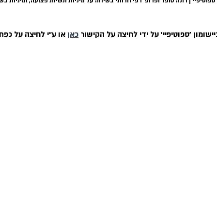
ספוטיפיי | רונה סופר ופרופ׳ רפי חרותי בשיחה על מיניות ונשיות פצועה, ומיניות בש
שומון ׳ספוטיפיי׳ על ידי לחיצה על הקישור
כאן
או ע״י לחיצה על כפתו