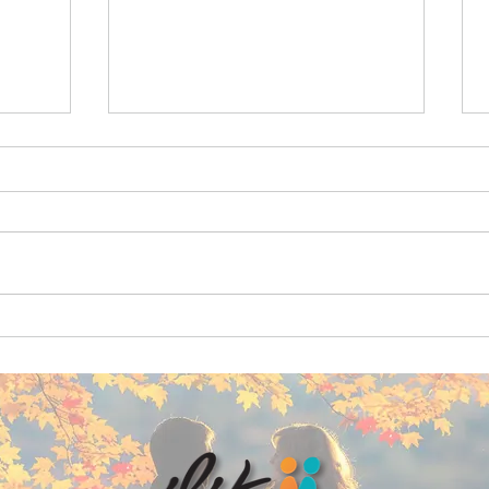
[וובינר] סובלים מכאב כרוני יכולים
הגיע ה
ליהנות מחיי מין בריאים? פרופ'
מיני | 
חרותי, מומחה ברפואת שיקום
פרופ׳ רפ
ומטפל מיני