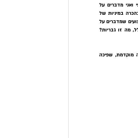
מהי מיניות בהקשר הרחב יותר שלה? ואיך רופא שיקום מתגלגל לנושא שיקום מיני? רפי ואני מדברים על 
חשיבותה והזנחתה של הבריאות המינית, על מבוכה ואינטימיות, על לגיטימציה ונורמליות בהכרה במיניות של 
מטופלים, על פי-סי של אנשים בעלי נכויות וצפופי פיגמנטים, על הבדלים בין גברים לנשים פצועים שמדברים על 
מיניות, על ההבדל בין נכות למוגבלות, על טשטוש מיניות של נכים, ועל דימוי גברי, ובכלל, מה זו גבריות? 
טיפול בהפרעות תפקוד מיני: הפרעת חשק, בעיות זקפה (גופני ו/או חרדת ביצוע), שפיכה מוקדמת, שפיכה 