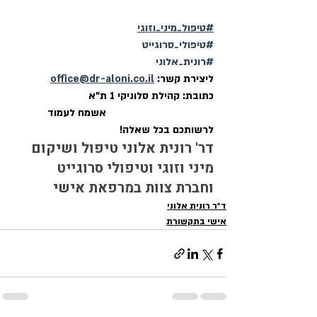
#טיפול_מיני_וזוגי
#טיפולי_סרוגייט
#רונית_אלוני
ליצירת קשר: 
office@dr-aloni.co.il
כתובת: קהילת סלוניקי 1 ת"א
                                      אשמח לעמוד 
לרשותכם בכל שאלה!
דר' רונית אלוני טיפול ושיקום 
מיני וזוגי וטיפולי סרוגייט 
וחברת צוות במרפאת אישי
ד״ר רונית אלוני
אישי בתקשורת