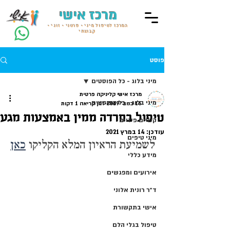
מרכז אישי
המרכז לטיפול מיני • פרטני • זוגי •
קבוצתי
פוסט
מיני בלוג - כל הפוסטים
מרכז אישי קליניקה פרטית
מיני בלוג - כל הפוסטים
16 בנוב׳ 2019
זמן קריאה 1 דקות
טיפול בחרדה ממין באמצעות מגע
קשיים פיזיים
עודכן:
14 במרץ 2021
מיני טיפים
לשמיעת הראיון המלא הקליקו 
כאן
מידע כללי
אירועים ומפגשים
ד״ר רונית אלוני
אישי בתקשורת
טיפול בגלי הלם