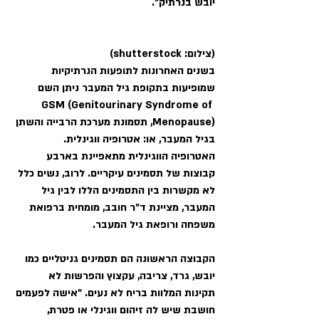
יובש בנרתיק". 
(צילום: shutterstock)
בשנים האחרונות לתופעות הנרתיקיות 
שמופיעות בתקופת גיל המעבר ניתן השם 
GSM (Genitourinary Syndrome of 
Menopause), תסמונת מערכת הרבייה והשתן 
בגיל המעבר, או: אטרופיה ווגינלית. 
האטרופיה הווגינלית מתאפיינת בארבע 
קבוצות של תסמינים עיקריים. לרוב, נשים כלל 
לא מקשרות בין התסמינים הללו לבין גיל 
המעבר, מציינת ד"ר חובב, מומחית ברפואת 
משפחה ורופאת גיל המעבר. 
הקבוצה הראשונה הם תסמינים גניטליים כמו 
יובש, גרד, צריבה, עקצוץ והפרשות לא 
תקינות המלוות בריח לא נעים. "אישה לפעמים 
חושבת שיש לה זיהום ווגינלי או פטרת, 