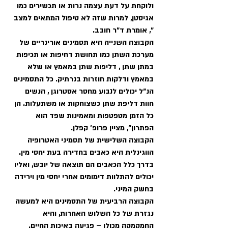
ולוקחת על דעת עצמה נרות או תכשירים כמו 
אגיסטן, למרות שזה לא טיפול המתאים למצב 
", אומרת ד"ר חובב. 
הקבוצה השנייה היא תסמינים אורינריים של 
מערכת השתן כמו תחושת דחיפות או תכיפות 
במתן שתן , דליפות שתן במאמץ או שלא 
במאמץ ודלקות חוזרות בנרתיק. כל התסמינים 
הנ"ל יכולים לנבוע מחסר אסטרוגן , הנשים 
חוות דליפת שתן כשצוחקות או משתעלות. הן 
כל הזמן מטפטפות ומאמינות שפד הוא 
הפתרון", מציין פרופ' קפלן. 
הקבוצה השלישית של תסמיני האטרופיה 
הווגינלית היא כאבים בחדירה בעת יחסי מין. 
בדרך כלל הכאבים הם תוצאה של יובש, ואליו 
יכולים להתלוות דימומים אחרי יחסי מין וירידה 
בחשק המיני.  
הקבוצה הרביעית של התסמינים היא למעשה 
נגזרת של כל השלוש האחרות, והיא 
החמקמקה מכולן – פגיעה באיכות החיים. 