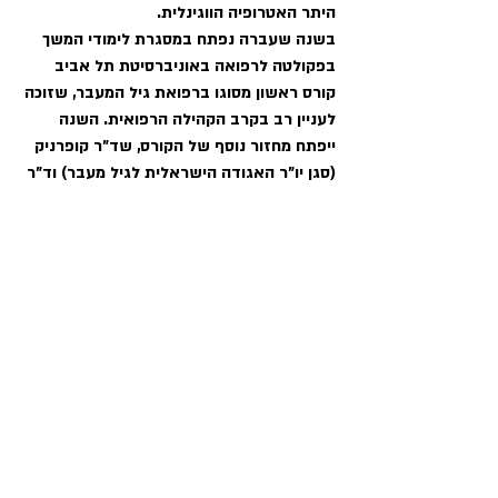
היתר האטרופיה הווגינלית. 
בשנה שעברה נפתח במסגרת לימודי המשך 
בפקולטה לרפואה באוניברסיטת תל אביב 
קורס ראשון מסוגו ברפואת גיל המעבר, שזוכה 
לעניין רב בקרב הקהילה הרפואית. השנה 
ייפתח מחזור נוסף של הקורס, שד"ר קופרניק 
(סגן יו"ר האגודה הישראלית לגיל מעבר) וד"ר 
חובב היו  מיוזמיו, והם מאמינים  שהוא יקדם 
רבות את השיח הער על גיל המעבר. 
במקביל, מנהל פרופ' קפלן קבוצת ווטסאפ 
פעילה במיוחד של קהילת רופאים ואנשי 
מקצוע שמתייעצים ודנים מידי יום בנושאי גיל 
המעבר, מקרים של נשים המגיעות אליהם 
לחדר הטיפולים. "יש רופאים שבורחים 
מהבעיות של גיל המעבר, או אומרים לאישה 
'אל תעשי כלום', אבל היום רוב הרופאים 
מעוניינים לטפל ולמנוע את הבעיות", מעיד 
פרופ' קפלן. 
"אנחנו מעודדים את הרופאים לשאול שאלות, 