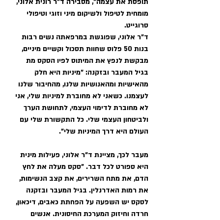
תופסת את עצמה", מסבירה ד"ר רונית אלוני, 
מומחית לטיפול ולשיקום מיני וזוגי וטיפולי 
סרוגייט. 
ד"ר אלוני, שפוגשת במרפאתה נשים רבות 
בנות 50 פלוס שחוות תסכול וקשיים מיניים, 
מבקשת לנפץ את המיתוס לפיו הסקס מת 
בגיל המעבר ובזקנה: "מיניות היא חלק 
מהאישיות ומהאנושיות שלנו, מהחיבור שלנו 
לעצמנו. כשאני לא מחוברת למיניות שלי, אני 
לא מחוברת לדימוי העצמי, לתחושת הערך 
ולביטחון העצמי שלי. כל התקשורת שלי עם 
העולם היא דרך המיניות שלי". 
מעבר לכך, מציינת ד"ר אלוני, פעילות מינית 
היא ספורט לכל דבר. "סקס מעלה את לחץ 
הדם, את מתח השרירים, את קצב הנשימות, 
את רמות האדרנלין. בגיל המעבר ובזקנה 
לסקס יש השפעה על הפחתת כאבים, דיכאון, 
חרדה וחיזוק המערכת החיסונית. אנשים 