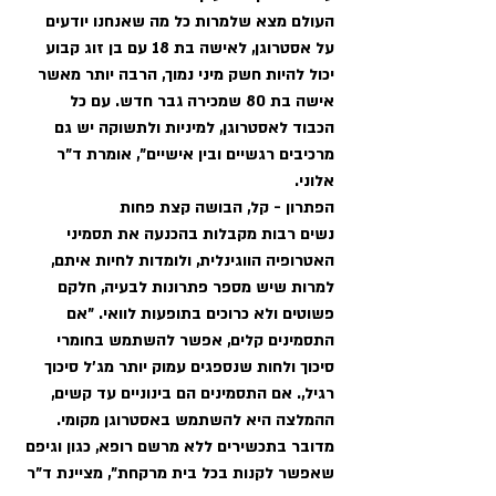
העולם מצא שלמרות כל מה שאנחנו יודעים 
על אסטרוגן, לאישה בת 18 עם בן זוג קבוע 
יכול להיות חשק מיני נמוך, הרבה יותר מאשר 
אישה בת 80 שמכירה גבר חדש. עם כל 
הכבוד לאסטרוגן, למיניות ולתשוקה יש גם 
מרכיבים רגשיים ובין אישיים", אומרת ד"ר 
אלוני. 
הפתרון - קל, הבושה קצת פחות
נשים רבות מקבלות בהכנעה את תסמיני 
האטרופיה הווגינלית, ולומדות לחיות איתם, 
למרות שיש מספר פתרונות לבעיה, חלקם 
פשוטים ולא כרוכים בתופעות לוואי. "אם 
התסמינים קלים, אפשר להשתמש בחומרי 
סיכוך ולחות שנספגים עמוק יותר מג'ל סיכוך 
רגיל,. אם התסמינים הם בינוניים עד קשים, 
ההמלצה היא להשתמש באסטרוגן מקומי. 
מדובר בתכשירים ללא מרשם רופא, כגון וגיפם 
שאפשר לקנות בכל בית מרקחת", מציינת ד"ר 