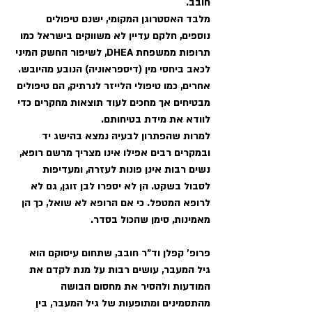
חובב.
מלבד האסטרוגן המקומי, ישנם טיפולים 
נוספים, חלקם עדיין לא משווקים בישראל כמו 
תרופות ממשפחת DHEA, לשיפור החשק המיני 
לכאב ביחסי מין (דיספראוניה) הנובע מהיובש. 
אחרים, כמו טיפולי הלייזר לנרתיק, הם טיפולים 
מבטיחים אך מחכים לעוד תוצאות מחקרים כדי 
לוודא את מידת בטיחותם.  
למרות שהפתרון לבעיה נמצא בהישג יד 
ובמקרים רבים אפילו אינו מצריך מרשם רופא, 
נשים רבות אינן פונות לעזרה, ומעדיפות 
לסבול בשקט. הן לא יספרו לבן זוגן, גם לא 
לרופא המטפל. כי אם הרופא לא שואל, כך הן 
מאמינות, סימן שהכול בסדר.  
פרופ' קפלן וד"ר חובב, שתחום עיסוקם הוא 
גיל המעבר, עושים רבות על מנת לקדם את 
המודעות ולהסיר את מחסום הבושה 
מהתסמינים ומתופעות של גיל המעבר, בין 