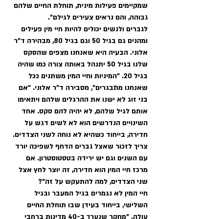
שמקיימים פעילות מינית, תוחלת החיים שלהם 
גבוהה, והם נראים צעירים לגילם". 
לגברים ולנשים יכולים להיות חיי מין פעילים 
ומהנים גם בגיל 50 וגם בגיל 80, מבהירה ד"ר 
אלוני. הבעיה היא שאנחנו מצפים שהסקס 
שלנו בגיל 50 יתנהל באותה צורה כמו שהיה 
בגיל 20. "המיניות וחיי המין משתנים ככל 
שאנחנו מתבגרים", מסבירה ד"ר אלוני. "אם 
בני זוג לא ישנו את ההרגלים שלהם ויתאימו 
אותם לגיל שלהם, לא יהיה להם סקס. אחד 
השינויים הנדרשים הוא לא לשים דגש על 
חדירה, בייחוד כשהיא לא נוחה לשני הצדדים. 
צריך לזכור שאצל גברים הדחף לשפיכה יורד 
עם השנים וגם יש ירידה בטסטוסטרון. אם 
מרכז חיי המין הוא חדירה, זה יוצר לחץ אצל 
שני הצדדים, למה להתעקש על זה"? 
חיי המין לא נגמרים בגיל המעבר ובגיל 
השלישי, בייחוד בעידן שבו תוחלת החיים 
עולה. "מחקר שנערך ב-40 מדינות ברחבי 