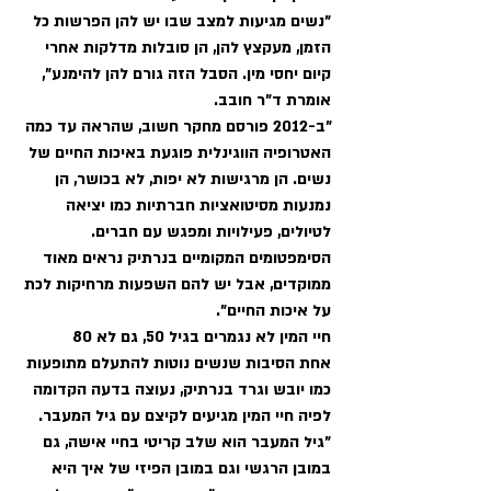
"נשים מגיעות למצב שבו יש להן הפרשות כל 
הזמן, מעקצץ להן, הן סובלות מדלקות אחרי 
קיום יחסי מין. הסבל הזה גורם להן להימנע", 
אומרת ד"ר חובב. 
"ב-2012 פורסם מחקר חשוב, שהראה עד כמה 
האטרופיה הווגינלית פוגעת באיכות החיים של 
נשים. הן מרגישות לא יפות, לא בכושר, הן 
נמנעות מסיטואציות חברתיות כמו יציאה 
לטיולים, פעילויות ומפגש עם חברים. 
הסימפטומים המקומיים בנרתיק נראים מאוד 
ממוקדים, אבל יש להם השפעות מרחיקות לכת 
על איכות החיים". 
חיי המין לא נגמרים בגיל 50, גם לא 80  
אחת הסיבות שנשים נוטות להתעלם מתופעות 
כמו יובש וגרד בנרתיק, נעוצה בדעה הקדומה 
לפיה חיי המין מגיעים לקיצם עם גיל המעבר. 
"גיל המעבר הוא שלב קריטי בחיי אישה, גם 
במובן הרגשי וגם במובן הפיזי של איך היא 