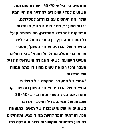
מהנשים בין גילאי 45-70, ויש לה פתרונות 
פשוטים למדי, שיכולים להחזיר את חיי המין 
שלך ואת היחסים עם בן הזוג למסלולם. 
"בגיל המעבר, בסביבות גיל 50, השחלות 
מפסיקות להפריש אסטרוגן, מה שמשפיע על 
כל מערכות הגוף, בין היתר גם על השליש 
החיצוני של הנרתיק וצינור השתן", מסביר 
פרופ' ברי קפלן, מנהל יולדות א׳ בבית חולים 
מעייני הישועה, נשיא האגודה הישראלית לגיל 
מעבר ורכז רפואת נשים מחוז דן פתח תקווה 
של הכללית. 
"אחרי גיל המעבר, הרקמה של השליש 
החיצוני של הנרתיק וצינור השתן נעשית דקה 
מאוד. אם בגיל הפוריות מדובר ב-30-40 
שכבות של תאים, בגיל המעבר מדובר 
בשתיים או שלוש שכבות של תאים. כתוצאה 
מכך, הנרתיק הופך להיות מאוד פגיע ומתחילים 
להופיע תסמינים שקשורים לרירית הדקה כמו 